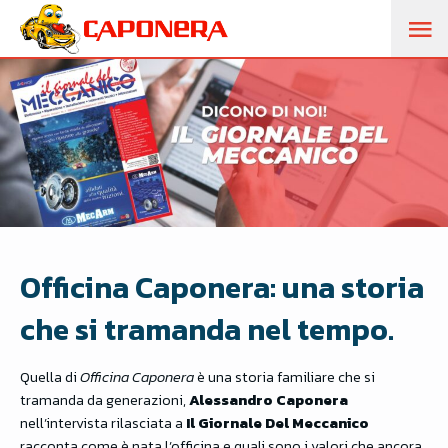
M
PR
Officina Caponera: una storia
che si tramanda nel tempo.
Quella di
Officina Caponera
è una storia familiare che si
tramanda da generazioni,
Alessandro Caponera
nell’intervista rilasciata a
Il Giornale Del Meccanico
racconta come è nata l’officina e quali sono i valori che ancora